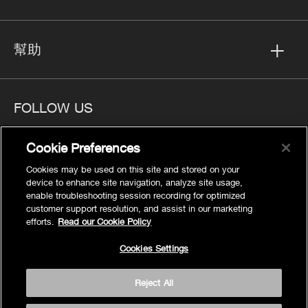
幫助
FOLLOW US
Cookie Preferences
Cookies may be used on this site and stored on your
device to enhance site navigation, analyze site usage,
隱私
enable troubleshooting session recording for optimized
Cookies Settings
customer support resolution, and assist in our marketing
efforts.
Read our Cookie Policy
法律聲明
網站地圖
Cookies Settings
條款
Reject All
輔助調整
© 2026 Kohler Co.