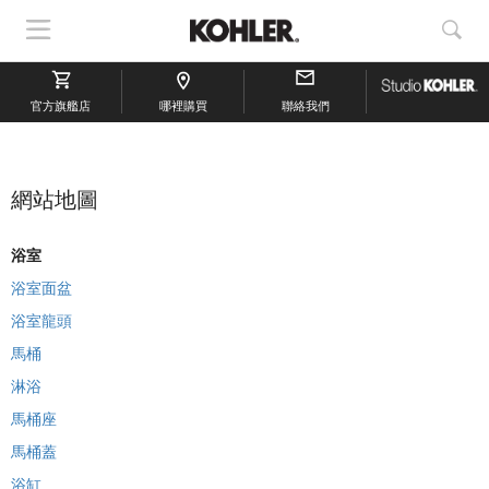
顯
顯
示
示
導
搜
官方旗艦店
航
哪裡購買
聯絡我們
索
網站地圖
浴室
浴室面盆
浴室龍頭
馬桶
淋浴
馬桶座
馬桶蓋
浴缸