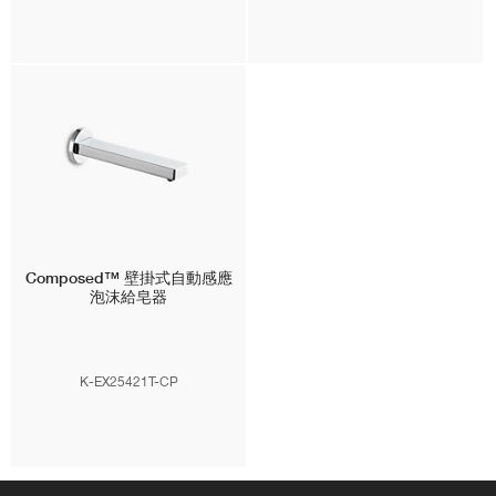
Composed™
壁掛式自動感應
泡沫給皂器
K-EX25421T-CP