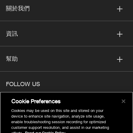
關於我們
資訊
幫助
FOLLOW US
Cookie Preferences
Cookies may be used on this site and stored on your
device to enhance site navigation, analyze site usage,
隱私
enable troubleshooting session recording for optimized
Cookies Settings
customer support resolution, and assist in our marketing