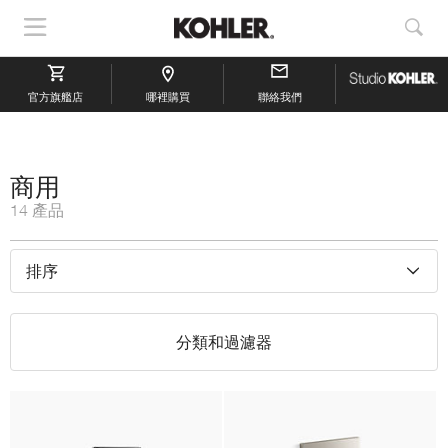
顯
顯
示
示
導
搜
官方旗艦店
航
哪裡購買
聯絡我們
索
商用
14 產品
排序
分類和過濾器