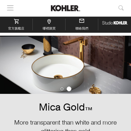
顯
顯
示
示
導
搜
官方旗艦店
航
哪裡購買
聯絡我們
索
Mica Gold
™
More transparent than white and more