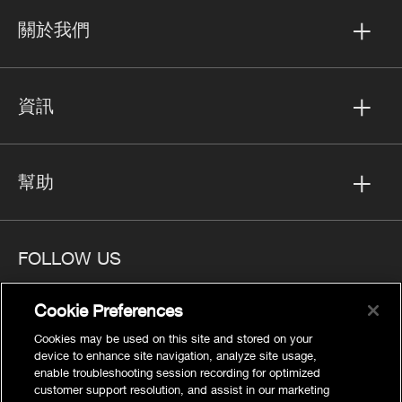
關於我們
資訊
幫助
FOLLOW US
Cookie Preferences
Cookies may be used on this site and stored on your
device to enhance site navigation, analyze site usage,
隱私
enable troubleshooting session recording for optimized
Cookies Settings
customer support resolution, and assist in our marketing