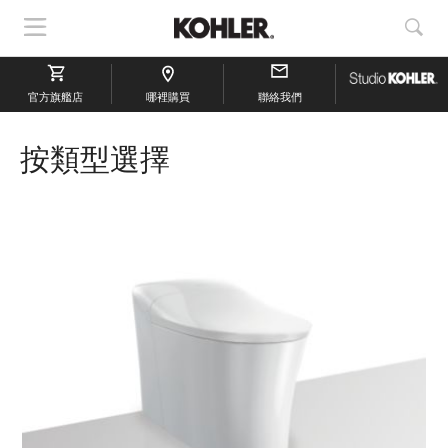
顯
顯
示
示
導
搜
官方旗艦店
航
哪裡購買
聯絡我們
索
按類型選擇